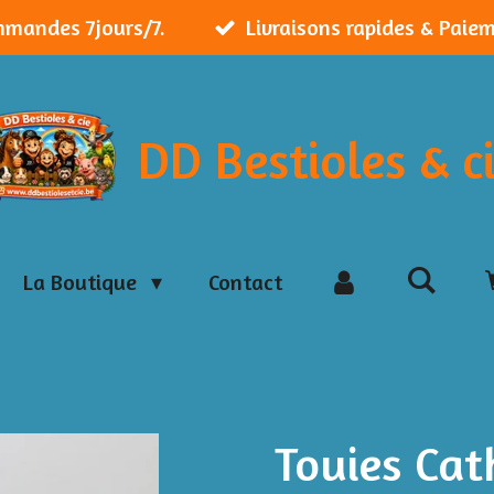
mmandes 7jours/7.
Livraisons rapides & Paie
DD Bestioles & c
La Boutique
Contact
Touies Cat