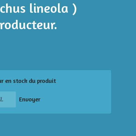
hus lineola )
roducteur.
ur en stock du produit
Envoyer