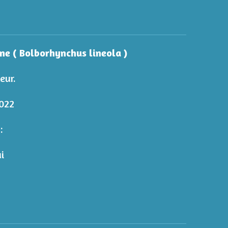
ne ( Bolborhynchus lineola )
eur.
2022
:
ui