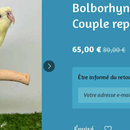
Bolborhync
Couple rep
65,00 €
80,00 €
Être informé du reto
Épuisé