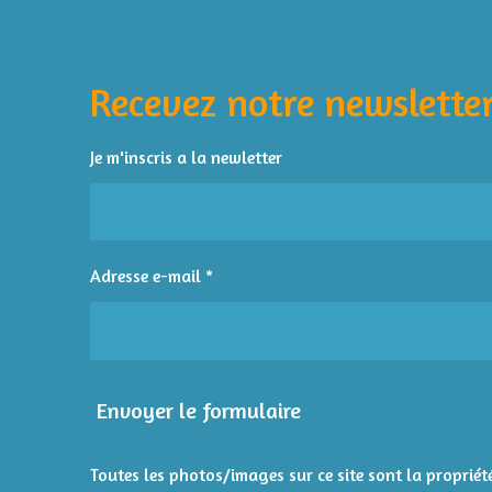
v
a
l
Recevez notre newsletter
u
a
t
Je m'inscris a la newletter
i
o
n
:
Adresse e-mail *
4
é
t
o
i
Envoyer le formulaire
l
e
s
Toutes les photos/images sur ce site sont la propriété