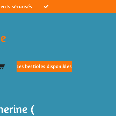
ments sécurisés
ie
Les bestioles disponibles
herine (