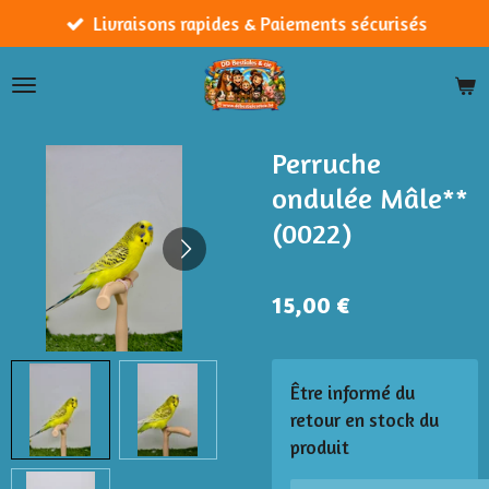
Passer
Livraisons rapides & Paiements sécurisés
au
contenu
principal
Perruche
ondulée Mâle**
(0022)
15,00 €
Être informé du
retour en stock du
produit