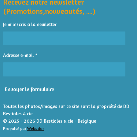
o
o
o
o
o
Recevez notre newsletter
u
e
o
p
r
a
i
i
i
i
i
(Promotions,nouveautés, ....)
k
p
l
t
l
l
l
l
l
'
i
Je m'inscris a la newletter
é
e
e
e
e
e
o
v
n
s
s
s
s
a
l
:
u
4
Adresse e-mail *
a
é
t
t
i
o
o
n
i
Envoyer le formulaire
l
e
s
Toutes les photos/images sur ce site sont la propriété de DD
Bestioles & cie.
© 2025 - 2026 DD Bestioles & cie - Belgique
Propulsé par
Webador