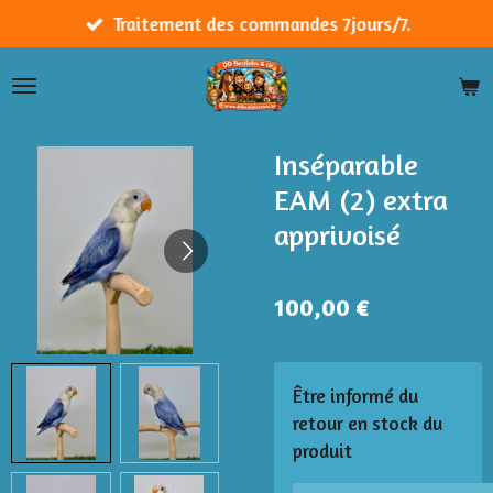
Passer
Traitement des commandes 7jours/7.
au
contenu
principal
Inséparable
EAM (2) extra
apprivoisé
100,00 €
Être informé du
retour en stock du
produit