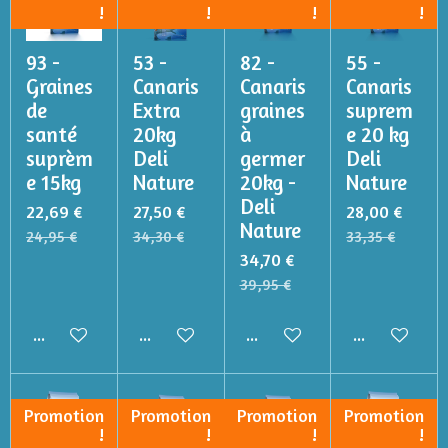
!
!
!
!
93 -
53 -
82 -
55 -
Graines
Canaris
Canaris
Canaris
de
Extra
graines
suprem
santé
20kg
à
e 20 kg
suprèm
Deli
germer
Deli
e 15kg
Nature
20kg -
Nature
Deli
22,69 €
27,50 €
28,00 €
Nature
24,95 €
34,30 €
33,35 €
34,70 €
39,95 €
Ajouter au panier
Ajouter au panier
Ajouter au panier
Ajouter au p
Promotion
Promotion
Promotion
Promotion
!
!
!
!