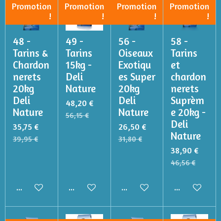
Promotion
Promotion
Promotion
Promotion
!
!
!
!
48 -
49 -
56 -
58 -
Tarins &
Tarins
Oiseaux
Tarins
Chardon
15kg -
Exotiqu
et
nerets
Deli
es Super
chardon
20kg
Nature
20kg
nerets
Deli
Deli
Suprèm
48,20 €
Nature
Nature
e 20kg -
56,15 €
Deli
35,75 €
26,50 €
Nature
39,95 €
31,80 €
38,90 €
46,56 €
Ajouter au panier
Ajouter au panier
Ajouter au panier
Ajouter au p