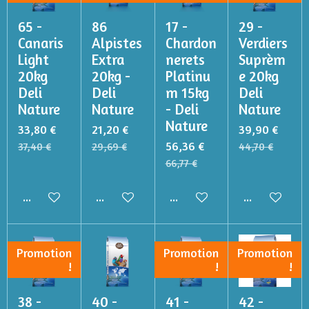
65 -
86
17 -
29 -
Canaris
Alpistes
Chardon
Verdiers
Light
Extra
nerets
Suprèm
20kg
20kg -
Platinu
e 20kg
Deli
Deli
m 15kg
Deli
Nature
Nature
- Deli
Nature
Nature
33,80 €
21,20 €
39,90 €
56,36 €
37,40 €
29,69 €
44,70 €
66,77 €
Ajouter au panier
Ajouter au panier
Ajouter au panier
Ajouter au p
Promotion
Promotion
Promotion
!
!
!
38 -
40 -
41 -
42 -