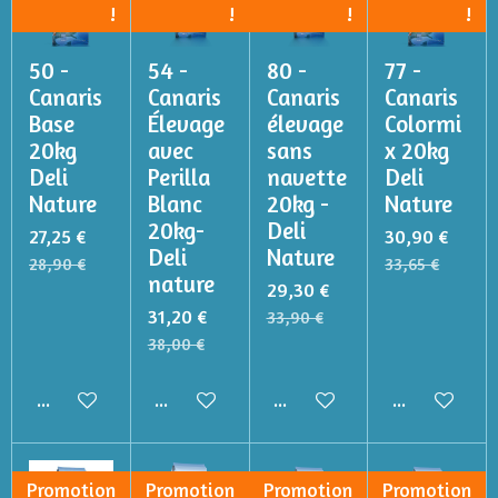
!
!
!
!
50 -
54 -
80 -
77 -
Canaris
Canaris
Canaris
Canaris
Base
Élevage
élevage
Colormi
20kg
avec
sans
x 20kg
Deli
Perilla
navette
Deli
Nature
Blanc
20kg -
Nature
20kg-
Deli
27,25 €
30,90 €
Deli
Nature
28,90 €
33,65 €
nature
29,30 €
31,20 €
33,90 €
38,00 €
Ajouter au panier
Ajouter au panier
Ajouter au panier
Ajouter au p
Promotion
Promotion
Promotion
Promotion