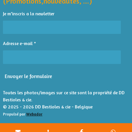
i
i
i
i
i
(Promotions,nouveautés, ....)
k
p
l
t
l
l
l
l
l
'
i
Je m'inscris a la newletter
é
e
e
e
e
e
o
v
n
s
s
s
s
a
l
:
u
4
Adresse e-mail *
a
é
t
t
i
o
o
n
i
Envoyer le formulaire
l
e
s
Toutes les photos/images sur ce site sont la propriété de DD
Bestioles & cie.
© 2025 - 2026 DD Bestioles & cie - Belgique
Propulsé par
Webador