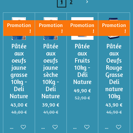
1
2
Promotion
Promotion
Promotion
Promotion
!
!
!
!
Pâtée
Pâtée
Pâtée
Pâtée
aux
aux
aux
aux
oeufs
oeufs
Fruits
Oeufs
jaune
jaune
10kg -
Rouge
grasse
sèche
Déli
Grasse
10kg -
10Kg -
Nature
Deli
Deli
Deli
nature
49,90 €
Nature
Nature
10kg
52,90 €
43,00 €
39,90 €
43,90 €
48,00 €
41,00 €
46,90 €
Ajouter au panier
Ajouter au panier
Ajouter au panier
Ajouter au p