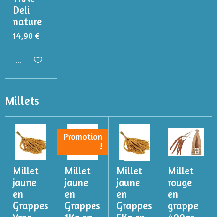
Deli
nature
14,90 €
Ajouter au panier
Millets
Promotion
!
Millet
Millet
Millet
Millet
jaune
jaune
jaune
rouge
en
en
en
en
Grappes
Grappes
Grappes
grappe