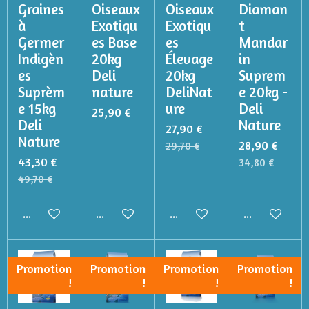
Graines
Oiseaux
Oiseaux
Diaman
à
Exotiqu
Exotiqu
t
Germer
es Base
es
Mandar
Indigèn
20kg
Élevage
in
es
Deli
20kg
Suprem
Suprèm
nature
DeliNat
e 20kg -
e 15kg
ure
Deli
25,90 €
Deli
Nature
27,90 €
Nature
28,90 €
29,70 €
43,30 €
34,80 €
49,70 €
Ajouter au panier
Ajouter au panier
Ajouter au panier
Ajouter au p
Promotion
Promotion
Promotion
Promotion
!
!
!
!