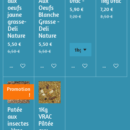
aux
Aux
vrac -
1kg vrac
oeufs
Oeufs
5,90 €
7,20 €
jaune
Blanche
7,20 €
8,50 €
grasse-
Grasse -
Deli
Deli
Nature
Nature
5,50 €
5,50 €
6,50 €
6,50 €
Ajouter au panier
Ajouter au panier
Ajouter au panier
Ajouter au p
Promotion
!
Patée
1Kg
aux
VRAC
insectes
Pâtée