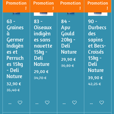
Promotion
Promotion
Promotion
Promotion
!
!
!
!
63 -
83 -
84 -
90 -
Graines
Oiseaux
Apv
Durbecs
à
indigèn
Gould
des
Germer
es sans
20kg -
sapins
Indigèn
navette
Deli
et Becs-
es et
15kg -
Nature
Croisés
Perruch
Deli
15kg -
29,90 €
es 15kg
Nature
Deli
36,80 €
- Deli
Nature
29,00 €
Nature
39,90 €
34,70 €
32,90 €
42,25 €
35,40 €
Ajouter au panier
Ajouter au panier
Ajouter au panier
Ajouter au p