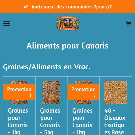
Passer
Traitement des commandes 7jours/7.
au
contenu
principal
Aliments pour Canaris
Graines/Aliments en Vrac.
Promotion
Promotion
!
!
Graines
Graines
Graines
40 -
pour
pour
pour
Oiseaux
Canaris
Canaris
Canaris
Exotiqu
- 1kg
- 5kg
- 1kg
es Base