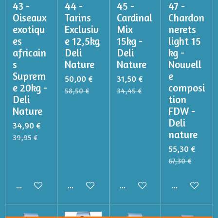
43 -
44 -
45 -
47 -
Oiseaux
Tarins
Cardinal
Chardon
exotiqu
Exclusiv
Mix
nerets
es
e 12,5kg
15kg -
light 15
africain
Deli
Deli
kg -
s
Nature
Nature
Nouvell
Suprem
e
50,00 €
31,50 €
e 20kg -
composi
58,50 €
34,45 €
Deli
tion
Nature
FDW -
Deli
34,90 €
nature
39,95 €
55,30 €
67,30 €
Ajouter au panier
Ajouter au panier
Ajouter au panier
Ajouter au p