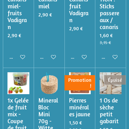
miel-
miel
fruit
Sticks
fruits
Vadigra
passere
2,90 €
Vadigra
n
aux /
n
canaris
2,90 €
2,90 €
1,60 €
3,15 €
Ajouter au panier
Ajouter au panier
Ajouter au panier
Ajouter au p
Promotion
Épuisé
!
1x Gelée
Mineral
Pierres
1 Os de
de fruit
Bloc
minéral
sèche
mix -
Mini
es jaune
petit
Coupe
70g -
gabarit
1,50 €
de fruit
Witte