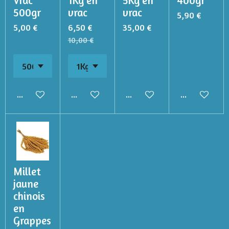
Vrac
1Kg en
5Kg en
400gr
500gr
vrac
vrac
5,90 €
5,00 €
6,50 €
35,00 €
10,00 €
Ajouter au panier
Ajouter au panier
Ajouter au panier
Ajouter au p
Millet
jaune
chinois
en
Grappes