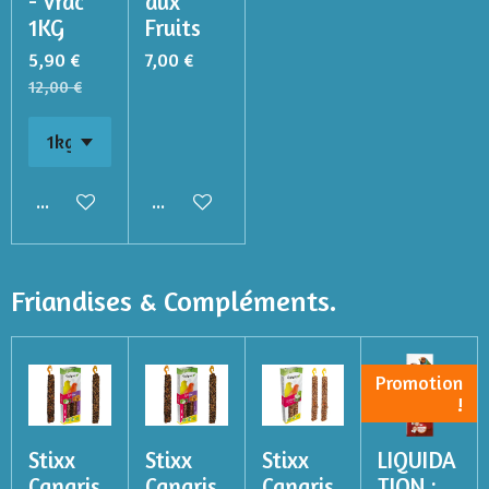
- Vrac
aux
1KG
Fruits
5,90 €
7,00 €
12,00 €
Ajouter au panier
Ajouter au panier
Friandises & Compléments.
Promotion
!
Stixx
Stixx
Stixx
LIQUIDA
Canaris
Canaris
Canaris
TION :