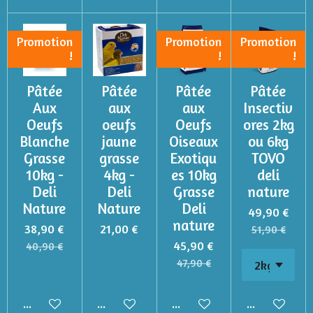
Promotion
Promotion
Promotion
!
!
!
Pâtée
Pâtée
Pâtée
Pâtée
Aux
aux
aux
Insectiv
Oeufs
oeufs
Oeufs
ores 2kg
Blanche
jaune
Oiseaux
ou 6kg
Grasse
grasse
Exotiqu
TOVO
10kg -
4kg -
es 10kg
deli
Deli
Deli
Grasse
nature
Nature
Nature
Deli
49,90 €
nature
38,90 €
21,00 €
51,90 €
45,90 €
40,90 €
47,90 €
Ajouter au panier
Ajouter au panier
Ajouter au panier
Ajouter au p