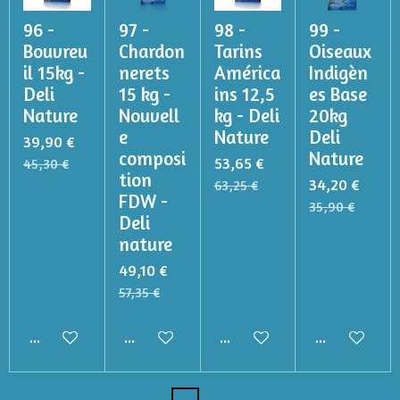
96 -
97 -
98 -
99 -
Bouvreu
Chardon
Tarins
Oiseaux
il 15kg -
nerets
América
Indigèn
Deli
15 kg -
ins 12,5
es Base
Nature
Nouvell
kg - Deli
20kg
e
Nature
Deli
39,90 €
composi
Nature
53,65 €
45,30 €
tion
34,20 €
63,25 €
FDW -
35,90 €
Deli
nature
49,10 €
57,35 €
Ajouter au panier
Ajouter au panier
Ajouter au panier
Ajouter au p