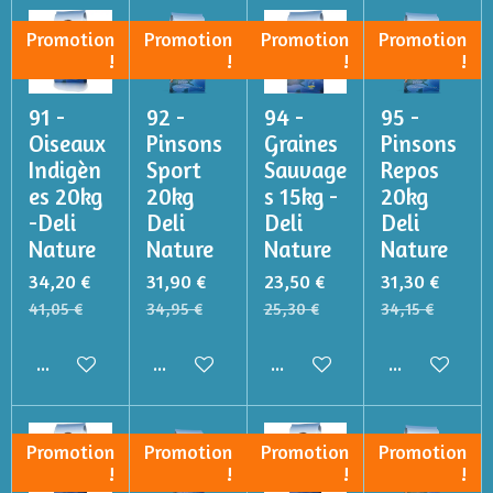
Promotion
Promotion
Promotion
Promotion
!
!
!
!
91 -
92 -
94 -
95 -
Oiseaux
Pinsons
Graines
Pinsons
Indigèn
Sport
Sauvage
Repos
es 20kg
20kg
s 15kg -
20kg
-Deli
Deli
Deli
Deli
Nature
Nature
Nature
Nature
34,20 €
31,90 €
23,50 €
31,30 €
41,05 €
34,95 €
25,30 €
34,15 €
Ajouter au panier
Ajouter au panier
Ajouter au panier
Ajouter au p
Promotion
Promotion
Promotion
Promotion
!
!
!
!